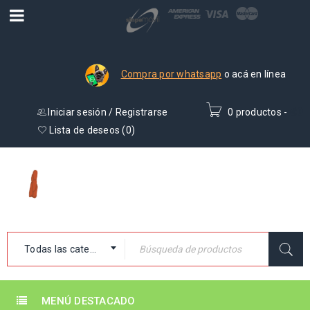
Compra por whatsapp
o acá en línea
Iniciar sesión
/
Registrarse
0 productos
-
₡
0
Lista de deseos (
0
)
Todas las categorías
MENÚ DESTACADO