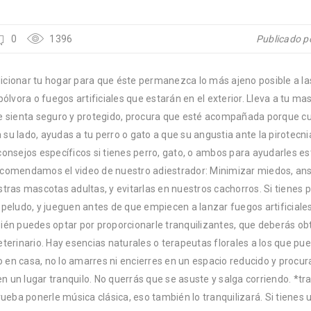
0
1396
Publicado p
cionar tu hogar para que éste permanezca lo más ajeno posible a las
pólvora o fuegos artificiales que estarán en el exterior. Lleva a tu ma
e sienta seguro y protegido, procura que esté acompañada porque c
su lado, ayudas a tu perro o gato a que su angustia ante la pirotecni
onsejos específicos si tienes perro, gato, o ambos para ayudarles est
comendamos el video de nuestro adiestrador: Minimizar miedos, ans
tras mascotas adultas, y evitarlas en nuestros cachorros. Si tienes 
peludo, y jueguen antes de que empiecen a lanzar fuegos artificiales
ién puedes optar por proporcionarle tranquilizantes, que deberás ob
terinario. Hay esencias naturales o terapeutas florales a los que pue
lo en casa, no lo amarres ni encierres en un espacio reducido y procu
 un lugar tranquilo. No querrás que se asuste y salga corriendo. *tr
rueba ponerle música clásica, eso también lo tranquilizará. Si tienes 