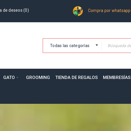
a de deseos (
0
)
Compra por whatsapp
Todas las categorías
GATO
GROOMING
TIENDA DE REGALOS
MEMBRESÍAS