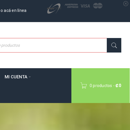
o acá en línea
MI CUENTA
0 productos
-
₡
0