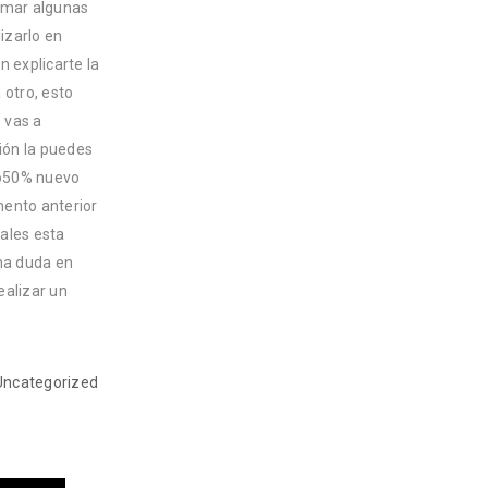
tomar algunas
izarlo en
n explicarte la
otro, esto
 vas a
ción la puedes
nto50% nuevo
ento anterior
ales esta
una duda en
ealizar un
Uncategorized