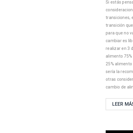
Si estás pens
consideracion
transiciones, 
transición qu
para que no v
cambiar es lib
realizar en 3
alimento 75% 
25% alimento 
sería la reco
otras conside
cambio de ali
LEER MÁ