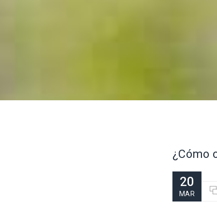
¿Cómo c
20
MAR