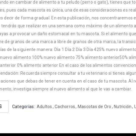
ando en cambiar de alimento a tu peludo (perro o gato), tienes que 
es, pues cada mascota es única, una de esas consideraciones es real
es decir de forma gradual. En esta publicación, nos concentraremos e
e tendrás que realizar en una semana como máximo de un alimento a 
ayas a provocar un daño estomacal en tu mascota. Si el alimento que
re de granos de una marca a libre de granos de otra marca, la transi
 días de la siguiente manera: Día 1 Día 2 Día 3 Día 425% nuevo alime
nuevo alimento 100% nuevo alimento 75% alimento anterior50% alim
anterior 0% alimento anterior En el caso de los alimentos convencion
mendación: Recuerda siempre consultar a tu veterinario si tienes alg
raciones que debas de tener en cuenta en el caso de tu mascota. Al r
mento, investiga siempre al nuevo alimento al que le vas a cambiar.
S
Categorías:
Adultos
,
Cachorros
,
Mascotas de Oro
,
Nutrición
,