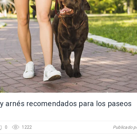
 y arnés recomendados para los paseos
0
1222
Publicado p