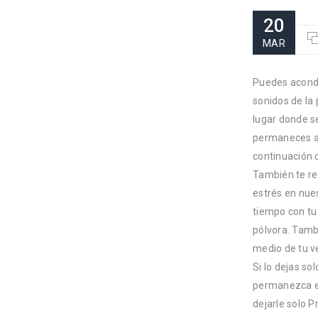
20
MAR
Puedes acondi
sonidos de la 
lugar donde s
permaneces a 
continuación c
También te re
estrés en nues
tiempo con tu 
pólvora. Tamb
medio de tu ve
Si lo dejas so
permanezca en
dejarle solo P