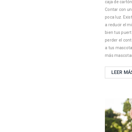
caja de cartón
Contar con un
poca luz. Exis
a reducir el m
bien tus puer
perder el cont
a tus mascota
más mascotas
LEER MÁ