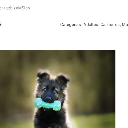
.be/qzblzqMSlpo
S
Categorías:
Adultos
,
Cachorros
,
Ma