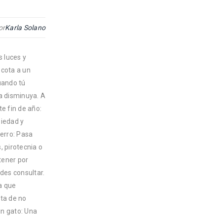
or
Karla Solano
 luces y
scota a un
uando tú
a disminuya. A
e fin de año:
iedad y
perro: Pasa
, pirotecnia o
tener por
des consultar.
ra que
ata de no
un gato: Una