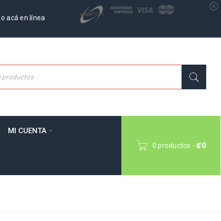
o acá en línea
MI CUENTA
0 productos
-
₡
0
Inicio
›
Productos etiquetados “beneficio”