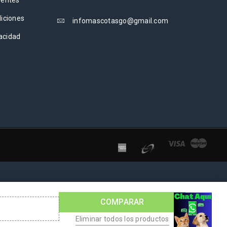
uentes
iciones
infomascotasgo@gmail.com
vacidad
COMPARAR
Eliminar todos los productos