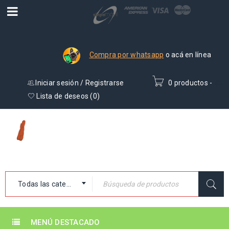
Compra por whatsapp
o acá en línea
Iniciar sesión
/
Registrarse
0 productos
-
₡
0
Lista de deseos (
0
)
Todas las categorías
MENÚ DESTACADO