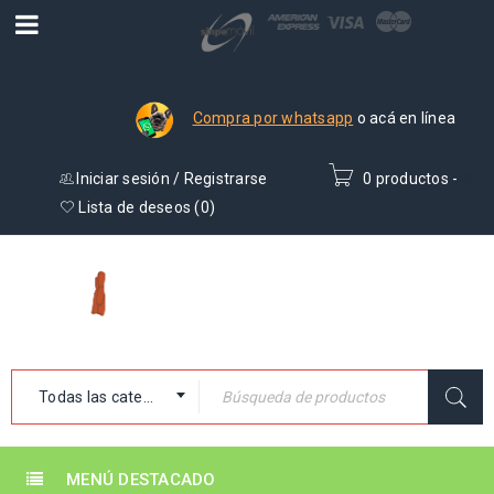
Compra por whatsapp
o acá en línea
Iniciar sesión
/
Registrarse
0 productos
-
₡
0
Lista de deseos (
0
)
Todas las categorías
MENÚ DESTACADO