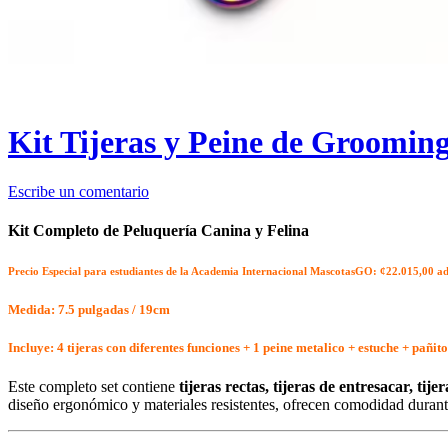
Kit Tijeras y Peine de Grooming
Escribe un comentario
Kit Completo de Peluquería Canina y Felina
Precio Especial para estudiantes de la Academia Internacional MascotasGO: ¢22.015
,00 a
Medida: 7.5 pulgadas / 19cm
Incluye: 4 tijeras con diferentes funciones + 1 peine metalico + estuche + pañit
Este completo set contiene
tijeras rectas, tijeras de entresacar, ti
diseño ergonómico y materiales resistentes, ofrecen comodidad durante