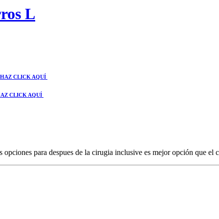
rros L
HAZ CLICK AQUÍ
AZ CLICK AQUÍ
es opciones para despues de la cirugia inclusive es mejor opción que el c