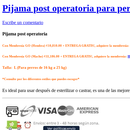
Pijama post operatoria para pe
Escribe un comentario
Pijama post operatoria
Con Membresía GO (Hembra) ¢10,810.00 + ENTREGA GRATIS!
, adquiere la membresía:
Con Membresía GO (Macho) ¢11,186.00 + ENTREGA GRATIS!
, adquiere la membresía:
H
Talla: L (Para perros de 16 kg a 25 kg)
*Consulte por los diferentes estilos que puedes escoger*
Es ideal para usar después de esterilizar o castrar, es una de las mejor