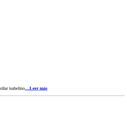
ollar isabelino
…Leer más